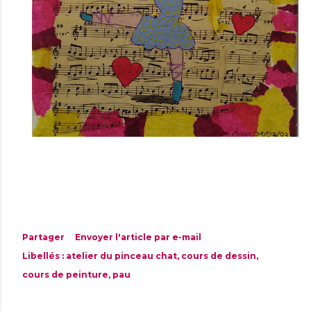
Partager
Envoyer l'article par e-mail
Libellés :
atelier du pinceau chat
cours de dessin
cours de peinture
pau