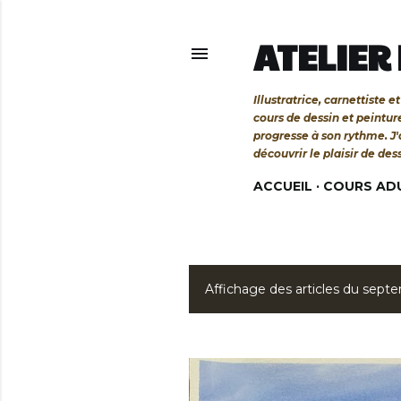
ATELIER
Illustratrice, carnettiste
cours de dessin et peintu
progresse à son rythme. J
découvrir le plaisir de des
ACCUEIL
COURS AD
Affichage des articles du sept
A
r
t