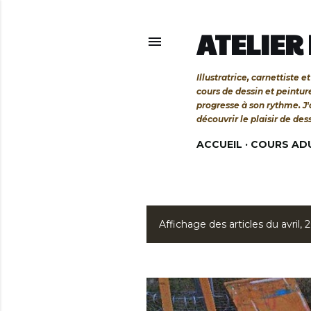
ATELIER
Illustratrice, carnettiste
cours de dessin et peintu
progresse à son rythme. J
découvrir le plaisir de des
ACCUEIL
COURS AD
Affichage des articles du avril, 
A
r
t