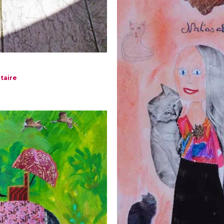
!
taire