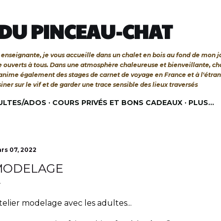
Accéder au contenu principal
 DU PINCEAU-CHAT
 et enseignante, je vous accueille dans un chalet en bois au fond de mon 
re ouverts à tous. Dans une atmosphère chaleureuse et bienveillante, c
'anime également des stages de carnet de voyage en France et à l'étra
siner sur le vif et de garder une trace sensible des lieux traversés
ULTES/ADOS
COURS PRIVÉS ET BONS CADEAUX
PLUS…
rs 07, 2022
MODELAGE
elier modelage avec les adultes...